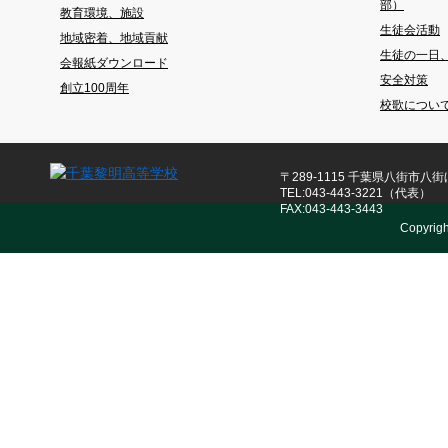
部）
教育環境、施設
生徒会活動
地域密着、地域貢献
生徒の一日
会報紙ダウンロード
安全対策
創立100周年
校歌につい
〒289-1115 千葉県八街市八街ほ
TEL:043-443-3221（代表）
FAX:043-443-3443
Copyrig