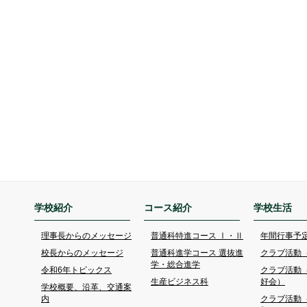
学校紹介
コース紹介
学校生活
理事長からのメッセージ
普通科特進コース Ⅰ・Ⅱ
年間行事予
校長からのメッセージ
普通科進学コース 選抜進
クラブ活動
学・総合進学
令和6年トピックス
クラブ活動
生産ビジネス科
好会）
学校概要、沿革、交通案
内
クラブ活動