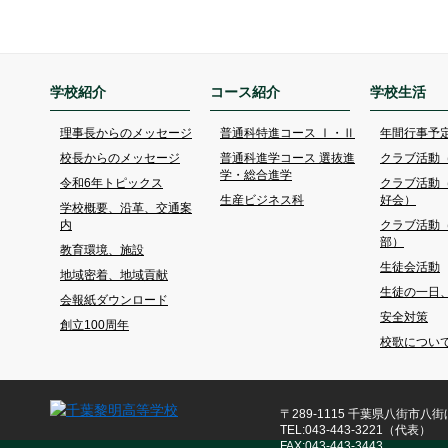
学校紹介
コース紹介
学校生活
理事長からのメッセージ
普通科特進コース Ⅰ・Ⅱ
年間行事予
校長からのメッセージ
普通科進学コース 選抜進
クラブ活動
学・総合進学
令和6年トピックス
クラブ活動
生産ビジネス科
好会）
学校概要、沿革、交通案
内
クラブ活動
部）
教育環境、施設
生徒会活動
地域密着、地域貢献
生徒の一日
会報紙ダウンロード
安全対策
創立100周年
校歌につい
〒289-1115 千葉県八街市八街ほ
TEL:043-443-3221（代表）
FAX:043-443-3443