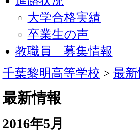
進路状況
大学合格実績
卒業生の声
教職員 募集情報
千葉黎明高等学校
>
最新
最新情報
2016年5月