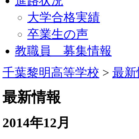
進路状況
大学合格実績
卒業生の声
教職員 募集情報
千葉黎明高等学校
>
最新
最新情報
2014年12月