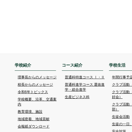
学校紹介
コース紹介
学校生活
理事長からのメッセージ
普通科特進コース Ⅰ・Ⅱ
年間行事予
校長からのメッセージ
普通科進学コース 選抜進
クラブ活動
学・総合進学
令和6年トピックス
クラブ活動
生産ビジネス科
好会）
学校概要、沿革、交通案
内
クラブ活動
部）
教育環境、施設
生徒会活動
地域密着、地域貢献
生徒の一日
会報紙ダウンロード
安全対策