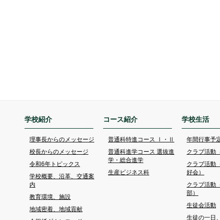
学校紹介
コース紹介
学校生活
理事長からのメッセージ
普通科特進コース Ⅰ・Ⅱ
年間行事予
校長からのメッセージ
普通科進学コース 選抜進
クラブ活動
学・総合進学
令和6年トピックス
クラブ活動
生産ビジネス科
好会）
学校概要、沿革、交通案
内
クラブ活動
部）
教育環境、施設
生徒会活動
地域密着、地域貢献
生徒の一日