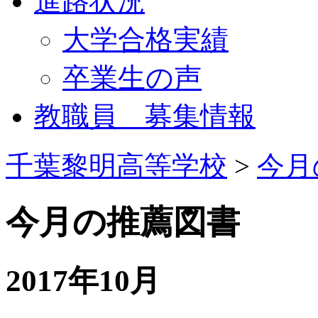
進路状況
大学合格実績
卒業生の声
教職員 募集情報
千葉黎明高等学校
>
今月
今月の推薦図書
2017年10月