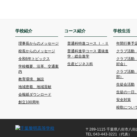
学校紹介
コース紹介
学校生活
理事長からのメッセージ
普通科特進コース Ⅰ・Ⅱ
年間行事予
校長からのメッセージ
普通科進学コース 選抜進
クラブ活動
学・総合進学
令和6年トピックス
クラブ活動
生産ビジネス科
好会）
学校概要、沿革、交通案
内
クラブ活動
部）
教育環境、施設
生徒会活動
地域密着、地域貢献
生徒の一日
会報紙ダウンロード
安全対策
創立100周年
校歌につい
〒289-1115 千葉県八街市八街ほ
TEL:043-443-3221（代表）