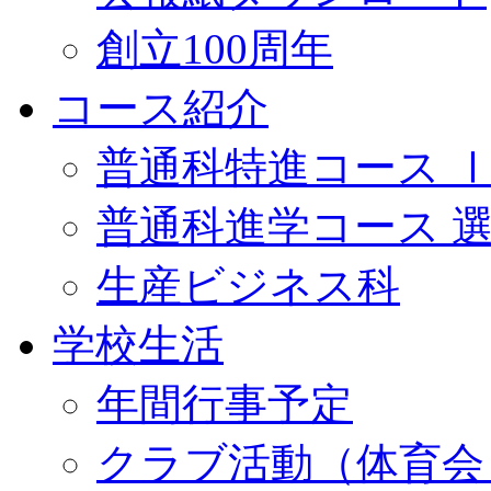
創立100周年
コース紹介
普通科特進コース 
普通科進学コース 
生産ビジネス科
学校生活
年間行事予定
クラブ活動（体育会