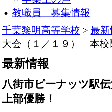
教職員 募集情報
千葉黎明高等学校
>
最新
大会（１／１９） 本校
最新情報
八街市ピーナッツ駅伝
上部優勝！