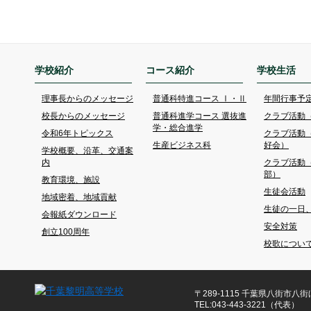
学校紹介
コース紹介
学校生活
理事長からのメッセージ
普通科特進コース Ⅰ・Ⅱ
年間行事予
校長からのメッセージ
普通科進学コース 選抜進
クラブ活動
学・総合進学
令和6年トピックス
クラブ活動
生産ビジネス科
好会）
学校概要、沿革、交通案
内
クラブ活動
部）
教育環境、施設
生徒会活動
地域密着、地域貢献
生徒の一日
会報紙ダウンロード
安全対策
創立100周年
校歌につい
〒289-1115 千葉県八街市八街ほ
TEL:043-443-3221（代表）