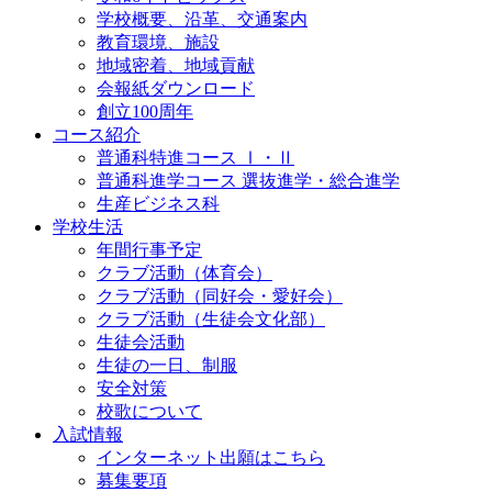
学校概要、沿革、交通案内
教育環境、施設
地域密着、地域貢献
会報紙ダウンロード
創立100周年
コース紹介
普通科特進コース Ⅰ・Ⅱ
普通科進学コース 選抜進学・総合進学
生産ビジネス科
学校生活
年間行事予定
クラブ活動（体育会）
クラブ活動（同好会・愛好会）
クラブ活動（生徒会文化部）
生徒会活動
生徒の一日、制服
安全対策
校歌について
入試情報
インターネット出願はこちら
募集要項