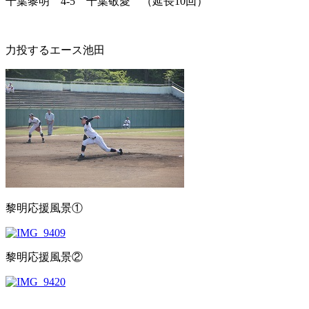
千葉黎明 4-5 千葉敬愛 （延長10回）
力投するエース池田
黎明応援風景①
黎明応援風景②