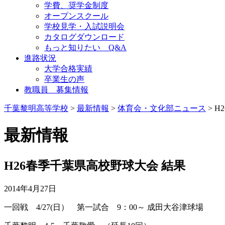
学費、奨学金制度
オープンスクール
学校見学・入試説明会
カタログダウンロード
もっと知りたい Q&A
進路状況
大学合格実績
卒業生の声
教職員 募集情報
千葉黎明高等学校
>
最新情報
>
体育会・文化部ニュース
> 
最新情報
H26春季千葉県高校野球大会 結果
2014年4月27日
一回戦 4/27(日） 第一試合 9：00～ 成田大谷津球場