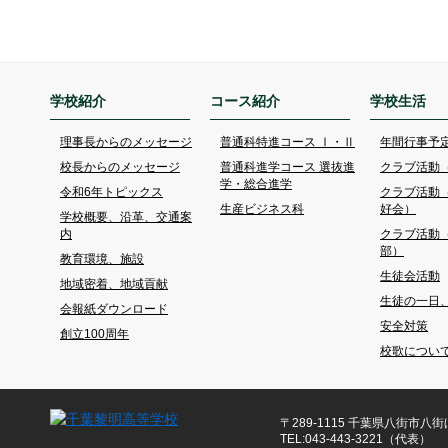
学校紹介
コース紹介
学校生活
理事長からのメッセージ
普通科特進コース Ⅰ・Ⅱ
年間行事予
校長からのメッセージ
普通科進学コース 選抜進
クラブ活動
学・総合進学
令和6年トピックス
クラブ活動
生産ビジネス科
好会）
学校概要、沿革、交通案
内
クラブ活動
部）
教育環境、施設
生徒会活動
地域密着、地域貢献
生徒の一日
会報紙ダウンロード
安全対策
創立100周年
校歌につい
〒289-1115 千葉県八街市八街ほ
TEL:043-443-3221（代表）