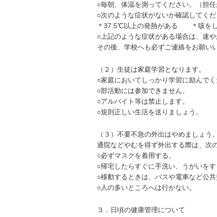
○毎朝、体温を測ってください。（担
○次のような症状がないか確認してくだ
＊37.5℃以上の発熱がある ＊咳
○上記のような症状がある場合は、速
その後、学校へも必ずご連絡をお願い
（２）生徒は家庭学習となります。
○家庭においてしっかり学習に励んでく
○部活動には参加できません。
○アルバイト等は禁止します。
○規則正しい生活を送りましょう。
（３）不要不急の外出はやめましょう
通院などやむを得ず外出する際は、次
○必ずマスクを着用する。
○帰宅したらすぐに手洗い、うがいをす
○移動するときは、バスや電車など公
○人の多いところへは行かない。
３．日頃の健康管理について