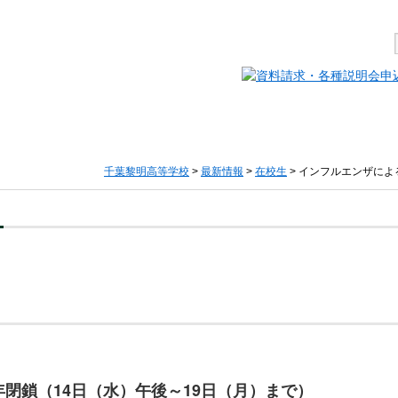
千葉黎明高等学校
>
最新情報
>
在校生
> インフルエンザによ
閉鎖（14日（水）午後～19日（月）まで）