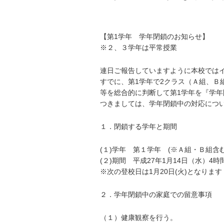
【第1学年 学年閉鎖のお知らせ】
※２、３学年は平常授業
連日ご報告していますように本校では
すでに、第1学年で2クラス（Ａ組、Ｂ
等を総合的に判断して第1学年を『学
つきましては、学年閉鎖中の対応につ
１．閉鎖する学年と期間
(１)学年 第１学年 (※Ａ組・Ｂ組含
(２)期間 平成27年1月14日（水）4
※次の登校日は1月20日(火)となります
２．学年閉鎖中の家庭での留意事項
（１）健康観察を行う。