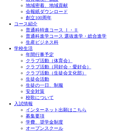
地域密着、地域貢献
会報紙ダウンロード
創立100周年
コース紹介
普通科特進コース Ⅰ・Ⅱ
普通科進学コース 選抜進学・総合進学
生産ビジネス科
学校生活
年間行事予定
クラブ活動（体育会）
クラブ活動（同好会・愛好会）
クラブ活動（生徒会文化部）
生徒会活動
生徒の一日、制服
安全対策
校歌について
入試情報
インターネット出願はこちら
募集要項
学費、奨学金制度
オープンスクール