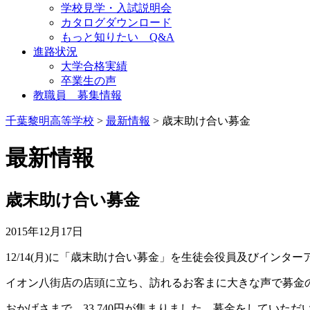
学校見学・入試説明会
カタログダウンロード
もっと知りたい Q&A
進路状況
大学合格実績
卒業生の声
教職員 募集情報
千葉黎明高等学校
>
最新情報
> 歳末助け合い募金
最新情報
歳末助け合い募金
2015年12月17日
12/14(月)に「歳末助け合い募金」を生徒会役員及びインタ
イオン八街店の店頭に立ち、訪れるお客まに大きな声で募金
おかげさまで、33,740円が集まりました。募金をしていた