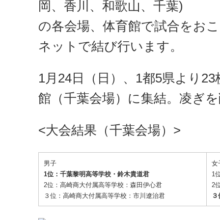
岡、香川、和歌山、千葉)
の各会場、体育館で試合をお
ネットで結び行います。
1月24日（日）、1都5県より
館（千葉会場）に集結。凌ぎを
<大会結果（千葉会場）>
男子
女
1位：千葉黎明高等学校・鈴木貴道君
1
2位：高崎商大付属高等学校：森田伊心君
2
３位：高崎商大付属高等学校：市川遼治君
３