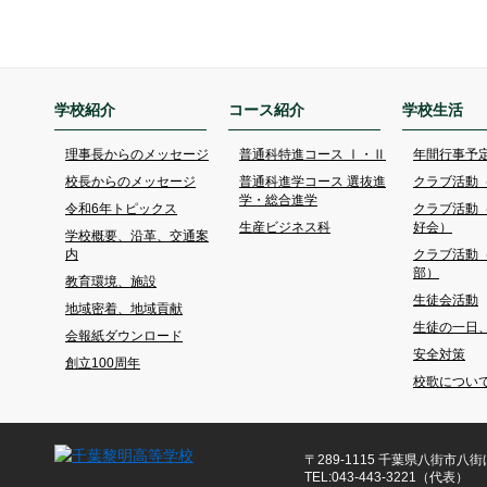
学校紹介
コース紹介
学校生活
理事長からのメッセージ
普通科特進コース Ⅰ・Ⅱ
年間行事予
校長からのメッセージ
普通科進学コース 選抜進
クラブ活動
学・総合進学
令和6年トピックス
クラブ活動
生産ビジネス科
好会）
学校概要、沿革、交通案
内
クラブ活動
部）
教育環境、施設
生徒会活動
地域密着、地域貢献
生徒の一日
会報紙ダウンロード
安全対策
創立100周年
校歌につい
〒289-1115 千葉県八街市八街ほ
TEL:043-443-3221（代表）