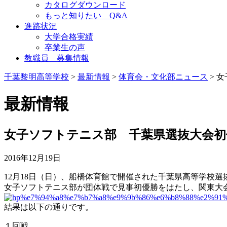
カタログダウンロード
もっと知りたい Q&A
進路状況
大学合格実績
卒業生の声
教職員 募集情報
千葉黎明高等学校
>
最新情報
>
体育会・文化部ニュース
> 
最新情報
女子ソフトテニス部 千葉県選抜大会初
2016年12月19日
12月18日（日）、船橋体育館で開催された千葉県高等学校
女子ソフトテニス部が団体戦で見事初優勝をはたし、関東大
結果は以下の通りです。
１回戦