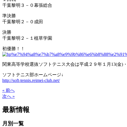
千葉黎明３－０幕張総合
準決勝
千葉黎明２－０成田
決勝
千葉黎明２－１植草学園
初優勝！！
関東高等学校選抜ソフトテニス大会は平成２９年１月13(金)・
ソフトテニス部ホームページ↓
http://soft-tennis.reimei-club.net/
« 前へ
次へ »
最新情報
月別一覧