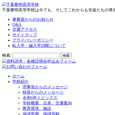
千葉黎明高等学校は今でも、そしてこれからも生徒たちの将
事務室からのお知らせ
Q&A
交通アクセス
サイトマップ
プライバシーポリシー
転入学・編入学試験について
検索:
ホーム
学校紹介
理事長からのメッセージ
校長からのメッセージ
令和6年トピックス
学校概要、沿革、交通案内
教育環境、施設
地域密着、地域貢献