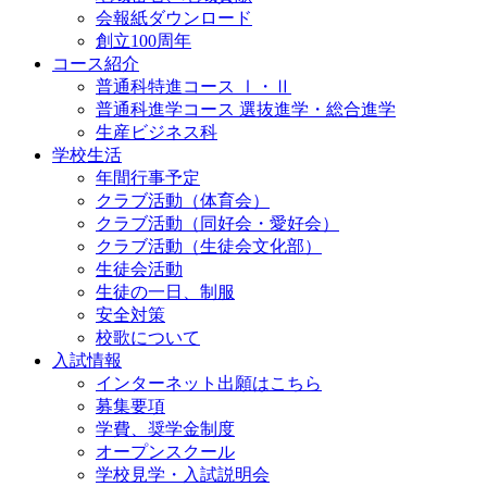
会報紙ダウンロード
創立100周年
コース紹介
普通科特進コース Ⅰ・Ⅱ
普通科進学コース 選抜進学・総合進学
生産ビジネス科
学校生活
年間行事予定
クラブ活動（体育会）
クラブ活動（同好会・愛好会）
クラブ活動（生徒会文化部）
生徒会活動
生徒の一日、制服
安全対策
校歌について
入試情報
インターネット出願はこちら
募集要項
学費、奨学金制度
オープンスクール
学校見学・入試説明会