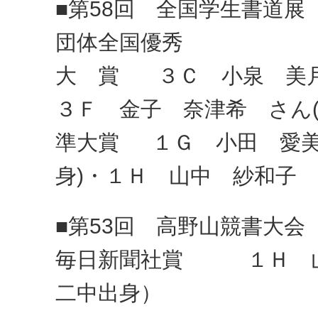
■第58回 全国学生書道展 (8
団体全国優秀
大 賞 ３Ｃ 小泉 美月
３Ｆ 金子 奈津希 さん(
準大賞 １Ｇ 小田 愛美
身)・１Ｈ 山中 紗和子 
■第53回 高野山競書大会
毎日新聞社賞 １Ｈ 山
二中出身）