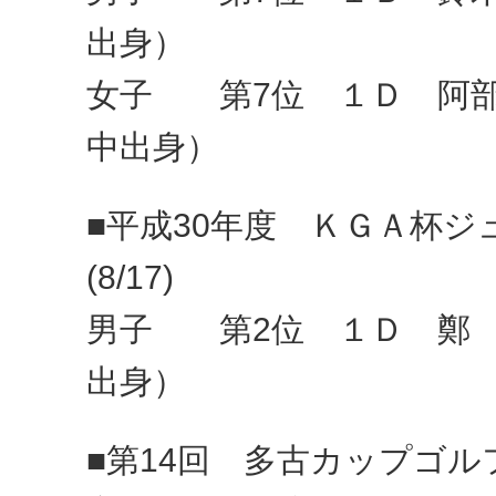
出身）
女子 第7位 １Ｄ 阿
中出身）
■平成30年度 ＫＧＡ杯
(8/17)
男子 第2位 １Ｄ 鄭 
出身）
■第14回 多古カップゴルフ大