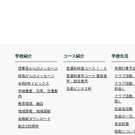
学校紹介
コース紹介
学校生活
理事長からのメッセージ
普通科特進コース Ⅰ・Ⅱ
年間行事予
校長からのメッセージ
普通科進学コース 選抜進
クラブ活動
学・総合進学
令和6年トピックス
クラブ活動
生産ビジネス科
好会）
学校概要、沿革、交通案
内
クラブ活動
部）
教育環境、施設
生徒会活動
地域密着、地域貢献
生徒の一日
会報紙ダウンロード
安全対策
創立100周年
校歌につい