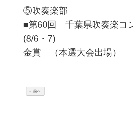
⑤吹奏楽部
■第60回 千葉県吹奏楽
(8/6・7)
金賞 （本選大会出場）
« 前へ