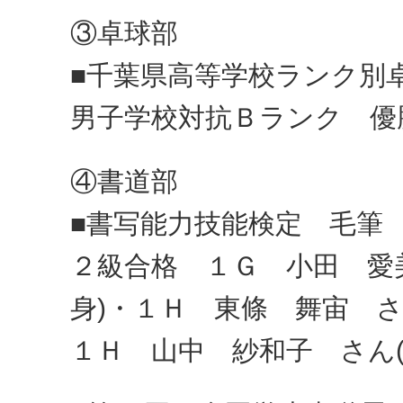
③卓球部
■千葉県高等学校ランク別卓球
男子学校対抗Ｂランク 優
④書道部
■書写能力技能検定 毛筆 (7
２級合格 １Ｇ 小田 愛
身)・１Ｈ 東條 舞宙 さ
１Ｈ 山中 紗和子 さん(