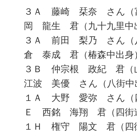
３Ａ 藤崎 栞奈 さん（
岡 龍生 君（九十九里中
３Ａ 前田 梨乃 さん（
倉 泰成 君（椿森中出身
３Ｂ 仲宗根 政紀 君
江波 美優 さん（八街中
１Ａ 大野 愛弥 さん（
Ｅ 西銘 海翔 君（四街
１Ｈ 権守 陽文 君（四