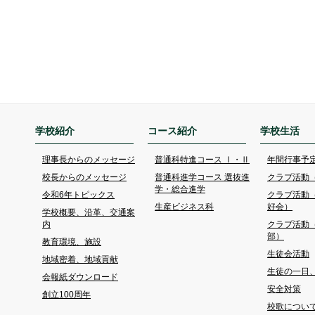
学校紹介
コース紹介
学校生活
理事長からのメッセージ
普通科特進コース Ⅰ・Ⅱ
年間行事予
校長からのメッセージ
普通科進学コース 選抜進
クラブ活動
学・総合進学
令和6年トピックス
クラブ活動
生産ビジネス科
好会）
学校概要、沿革、交通案
内
クラブ活動
部）
教育環境、施設
生徒会活動
地域密着、地域貢献
生徒の一日
会報紙ダウンロード
安全対策
創立100周年
校歌につい