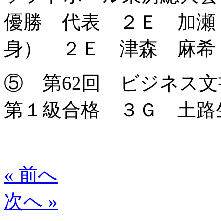
優勝 代表 ２Ｅ 加瀬
身） ２Ｅ 津森 麻希
⑤ 第62回 ビジネス文書
第１級合格 ３Ｇ 土路
« 前へ
次へ »