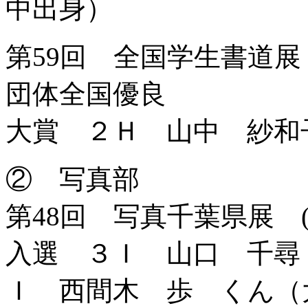
中出身）
第59回 全国学生書道展 (
団体全国優良
大賞 ２Ｈ 山中 紗和
② 写真部
第48回 写真千葉県展 (8
入選 ３Ｉ 山口 千尋
Ｉ 西間木 歩 くん（