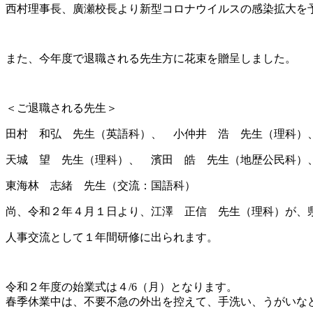
西村理事長、廣瀬校長より新型コロナウイルスの感染拡大を
また、今年度で退職される先生方に花束を贈呈しました。
＜ご退職される先生＞
田村 和弘 先生（英語科）、 小仲井 浩 先生（理科）
天城 望 先生（理科）、 濱田 皓 先生（地歴公民科）
東海林 志緒 先生（交流：国語科）
尚、令和２年４月１日より、江澤 正信 先生（理科）が、
人事交流として１年間研修に出られます。
令和２年度の始業式は４/6（月）となります。
春季休業中は、不要不急の外出を控えて、手洗い、うがいな