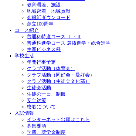
教育環境、施設
地域密着、地域貢献
会報紙ダウンロード
創立100周年
コース紹介
普通科特進コース Ⅰ・Ⅱ
普通科進学コース 選抜進学・総合進学
生産ビジネス科
学校生活
年間行事予定
クラブ活動（体育会）
クラブ活動（同好会・愛好会）
クラブ活動（生徒会文化部）
生徒会活動
生徒の一日、制服
安全対策
校歌について
入試情報
インターネット出願はこちら
募集要項
学費、奨学金制度