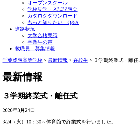
オープンスクール
学校見学・入試説明会
カタログダウンロード
もっと知りたい Q&A
進路状況
大学合格実績
卒業生の声
教職員 募集情報
千葉黎明高等学校
>
最新情報
>
在校生
> ３学期終業式・離任
最新情報
３学期終業式・離任式
2020年3月24日
3/24（火）10：30～体育館で終業式を行いました。