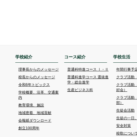
学校紹介
コース紹介
学校生活
理事長からのメッセージ
普通科特進コース Ⅰ・Ⅱ
年間行事予
校長からのメッセージ
普通科進学コース 選抜進
クラブ活動
学・総合進学
令和6年トピックス
クラブ活動
生産ビジネス科
好会）
学校概要、沿革、交通案
内
クラブ活動
部）
教育環境、施設
生徒会活動
地域密着、地域貢献
生徒の一日
会報紙ダウンロード
安全対策
創立100周年
校歌につい