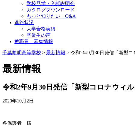
学校見学・入試説明会
カタログダウンロード
もっと知りたい Q&A
進路状況
大学合格実績
卒業生の声
教職員 募集情報
千葉黎明高等学校
>
最新情報
> 令和2年9月30日発信「新
最新情報
令和2年9月30日発信「新型コロナウィ
2020年10月2日
各保護者 様