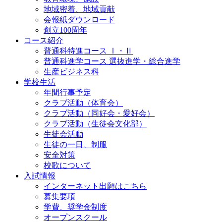
地域密着、地域貢献
会報紙ダウンロード
創立100周年
コース紹介
普通科特進コース Ⅰ・Ⅱ
普通科進学コース 選抜進学・総合進学
生産ビジネス科
学校生活
年間行事予定
クラブ活動（体育会）
クラブ活動（同好会・愛好会）
クラブ活動（生徒会文化部）
生徒会活動
生徒の一日、制服
安全対策
校歌について
入試情報
インターネット出願はこちら
募集要項
学費、奨学金制度
オープンスクール