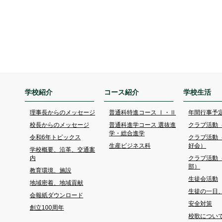
学校紹介
コース紹介
学校生活
理事長からのメッセージ
普通科特進コース Ⅰ・Ⅱ
年間行事予
校長からのメッセージ
普通科進学コース 選抜進
クラブ活動
学・総合進学
令和6年トピックス
クラブ活動
生産ビジネス科
好会）
学校概要、沿革、交通案
内
クラブ活動
部）
教育環境、施設
生徒会活動
地域密着、地域貢献
生徒の一日
会報紙ダウンロード
安全対策
創立100周年
校歌につい