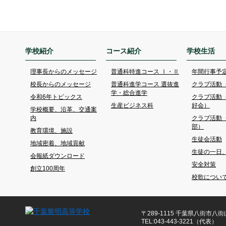
学校紹介
コース紹介
学校生活
理事長からのメッセージ
普通科特進コース Ⅰ・Ⅱ
年間行事予
校長からのメッセージ
普通科進学コース 選抜進
クラブ活動
学・総合進学
令和6年トピックス
クラブ活動
生産ビジネス科
好会）
学校概要、沿革、交通案
内
クラブ活動
部）
教育環境、施設
生徒会活動
地域密着、地域貢献
生徒の一日
会報紙ダウンロード
安全対策
創立100周年
校歌につい
〒289-1115 千葉県八街市八街ほ
TEL:043-443-3221（代表）