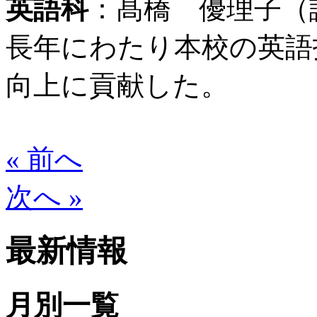
英語科
：髙橋 優理子（
長年にわたり本校の英語
向上に貢献した。
« 前へ
次へ »
最新情報
月別一覧