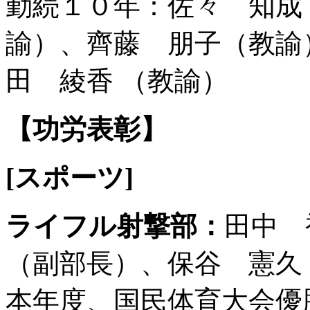
勤続１０年：佐々 知成
諭）、齊藤 朋子（教諭
田 綾香
（教諭）
【功労表彰】
[
スポーツ]
ライフル射撃部：
田中 
（副部長）、保谷 憲久
本年度、国民体育大会優