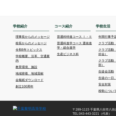
学校紹介
コース紹介
学校生活
理事長からのメッセージ
普通科特進コース Ⅰ・Ⅱ
年間行事予
校長からのメッセージ
普通科進学コース 選抜進
クラブ活動
学・総合進学
令和6年トピックス
クラブ活動
生産ビジネス科
好会）
学校概要、沿革、交通案
内
クラブ活動
部）
教育環境、施設
生徒会活動
地域密着、地域貢献
生徒の一日
会報紙ダウンロード
安全対策
創立100周年
校歌につい
〒289-1115 千葉県八街市八街ほ
TEL:043-443-3221（代表）