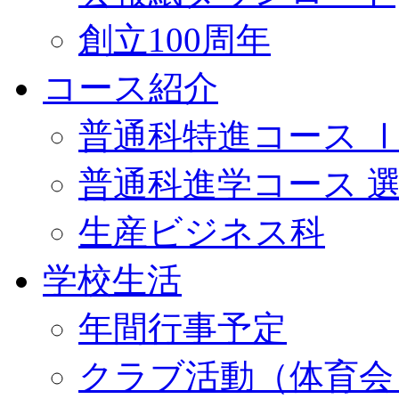
創立100周年
コース紹介
普通科特進コース 
普通科進学コース 
生産ビジネス科
学校生活
年間行事予定
クラブ活動（体育会