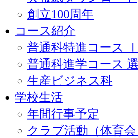
創立100周年
コース紹介
普通科特進コース 
普通科進学コース 
生産ビジネス科
学校生活
年間行事予定
クラブ活動（体育会