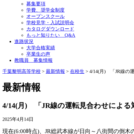
募集要項
学費、奨学金制度
オープンスクール
学校見学・入試説明会
カタログダウンロード
もっと知りたい Q&A
進路状況
大学合格実績
卒業生の声
教職員 募集情報
千葉黎明高等学校
>
最新情報
>
在校生
> 4/14(月) 「J
最新情報
4/14(月) 「JR線の運転見合わせによ
2025年4月14日
現在(6:00時点)、JR総武本線が日向～八街間の