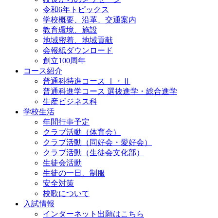
令和6年トピックス
学校概要、沿革、交通案内
教育環境、施設
地域密着、地域貢献
会報紙ダウンロード
創立100周年
コース紹介
普通科特進コース Ⅰ・Ⅱ
普通科進学コース 選抜進学・総合進学
生産ビジネス科
学校生活
年間行事予定
クラブ活動（体育会）
クラブ活動（同好会・愛好会）
クラブ活動（生徒会文化部）
生徒会活動
生徒の一日、制服
安全対策
校歌について
入試情報
インターネット出願はこちら